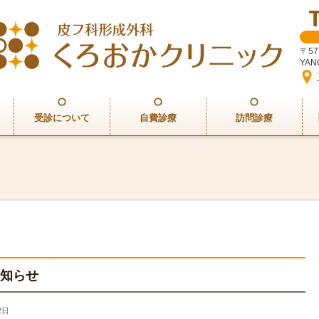
〒5
YA
受診について
自費診療
訪問診療
お知らせ
2日